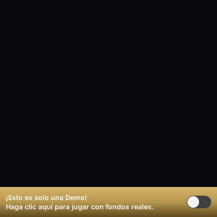
¡Esto es solo una Demo!
Haga clic aquí
para jugar con fondos reales.