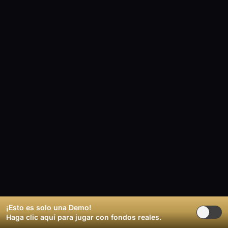
¡Esto es solo una Demo!
Haga clic aquí
para jugar con fondos reales.