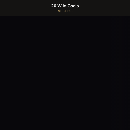
20 Wild Goals
Amusnet