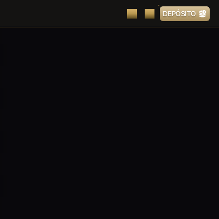
DEPÓSITO