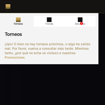
1
Torneos
Tienda
Desafíos
Torneos
¡Ups! O bien no hay torneos próximos, o algo ha salido
mal. Por favor, vuelva a consultar más tarde. Mientras
tanto, ¿por qué no echa un vistazo a nuestras
Promociones