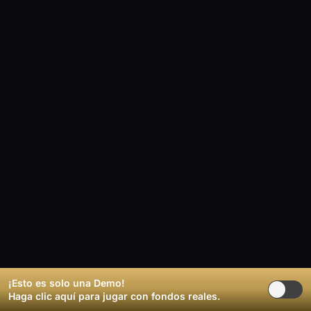
¡Esto es solo una Demo!
Haga clic aquí
para jugar con fondos reales.