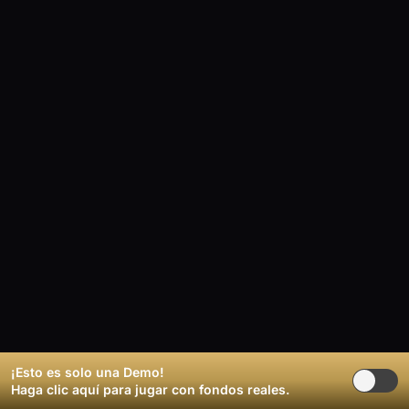
¡Esto es solo una Demo!
Haga clic aquí
para jugar con fondos reales.