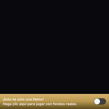
¡Esto es solo una Demo!
Haga clic aquí
para jugar con fondos reales.