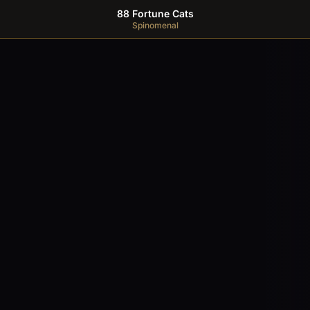
88 Fortune Cats
Spinomenal