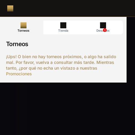
1
Torneos
Tienda
Desafíos
Torneos
¡Ups! O bien no hay torneos próximos, o algo ha salido
mal. Por favor, vuelva a consultar más tarde. Mientras
tanto, ¿por qué no echa un vistazo a nuestras
Promociones