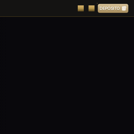
DEPÓSITO