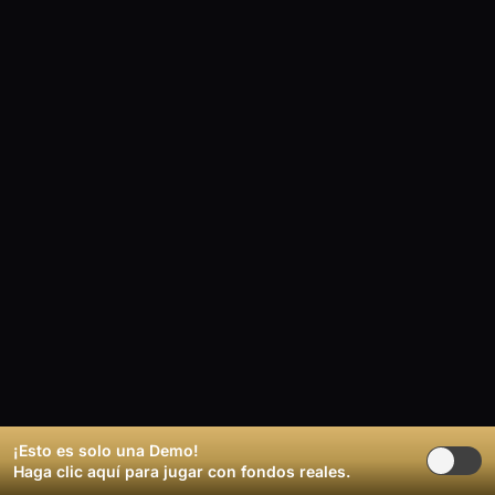
¡Esto es solo una Demo!
Haga clic aquí
para jugar con fondos reales.