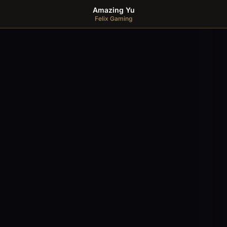
Amazing Yu
Felix Gaming