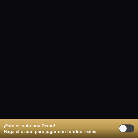
¡Esto es solo una Demo!
Haga clic aquí
para jugar con fondos reales.