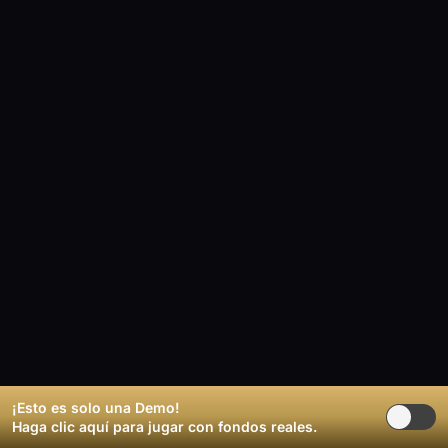
¡Esto es solo una Demo!
Haga clic aquí
para jugar con fondos reales.