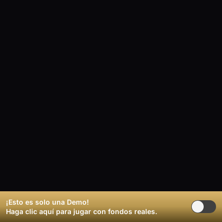
¡Esto es solo una Demo!
Haga clic aquí
para jugar con fondos reales.