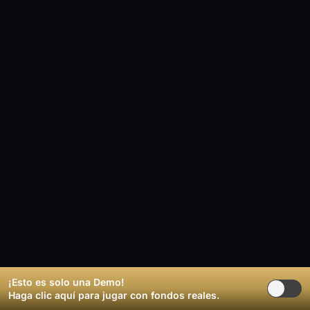
¡Esto es solo una Demo!
Haga clic aquí
para jugar con fondos reales.