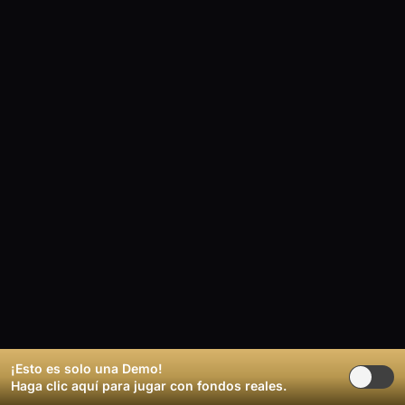
¡Esto es solo una Demo!
Haga clic aquí
para jugar con fondos reales.