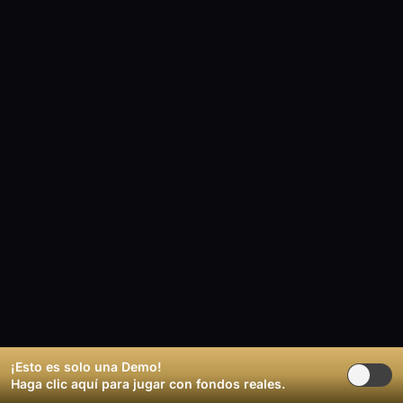
¡Esto es solo una Demo!
Haga clic aquí
para jugar con fondos reales.