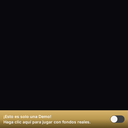
¡Esto es solo una Demo!
Haga clic aquí
para jugar con fondos reales.