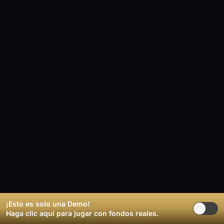
¡Esto es solo una Demo!
Haga clic aquí
para jugar con fondos reales.