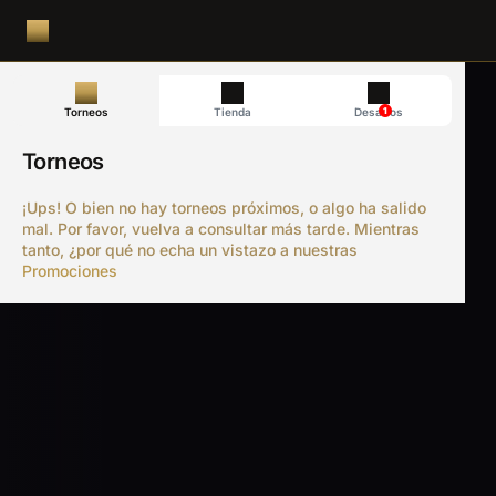
1
Torneos
Tienda
Desafíos
Torneos
¡Ups! O bien no hay torneos próximos, o algo ha salido
mal. Por favor, vuelva a consultar más tarde. Mientras
tanto, ¿por qué no echa un vistazo a nuestras
Promociones