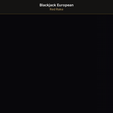
Blackjack European
Red Rake