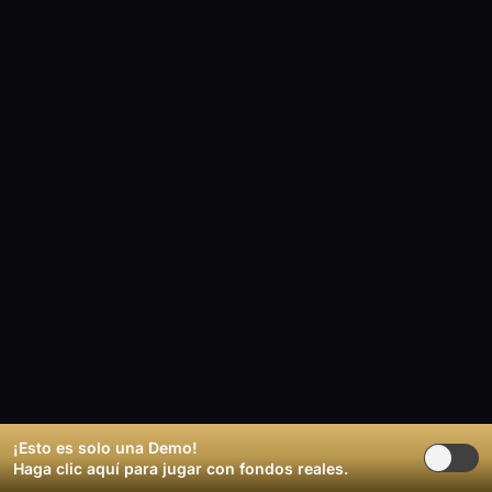
¡Esto es solo una Demo!
Haga clic aquí
para jugar con fondos reales.