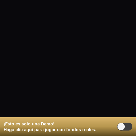
¡Esto es solo una Demo!
Haga clic aquí
para jugar con fondos reales.