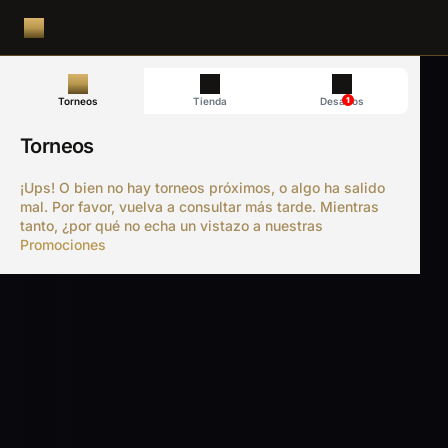
1
Torneos
Tienda
Desafíos
Torneos
¡Ups! O bien no hay torneos próximos, o algo ha salido
mal. Por favor, vuelva a consultar más tarde. Mientras
tanto, ¿por qué no echa un vistazo a nuestras
Promociones