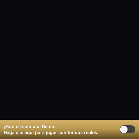
¡Esto es solo una Demo!
Haga clic aquí
para jugar con fondos reales.