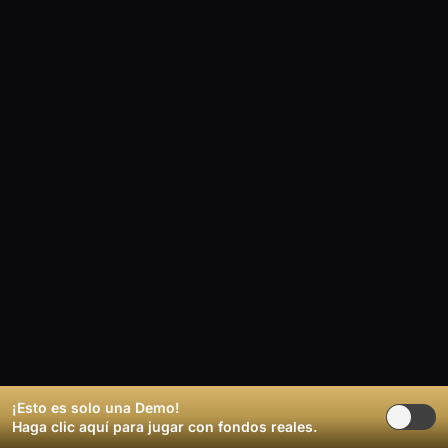
¡Esto es solo una Demo!
Haga clic aquí
para jugar con fondos reales.