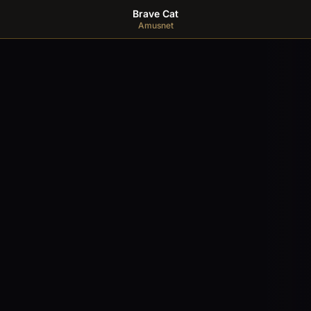
Brave Cat
Amusnet