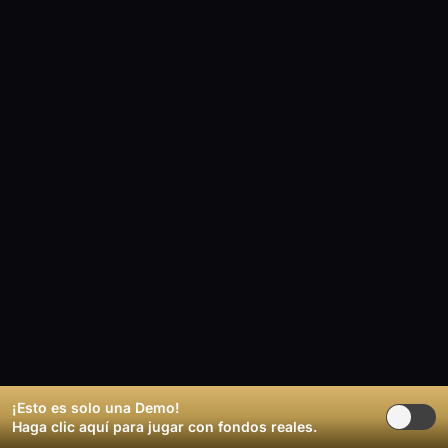
¡Esto es solo una Demo!
Haga clic aquí
para jugar con fondos reales.