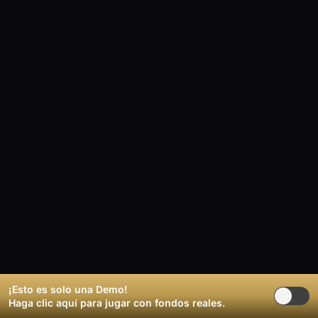
¡Esto es solo una Demo!
Haga clic aquí
para jugar con fondos reales.