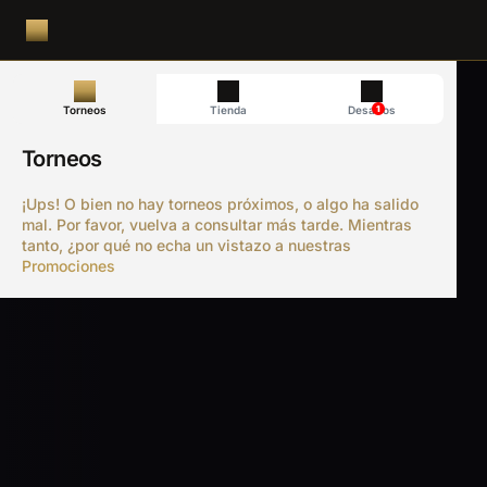
1
Torneos
Tienda
Desafíos
Torneos
¡Ups! O bien no hay torneos próximos, o algo ha salido
mal. Por favor, vuelva a consultar más tarde. Mientras
tanto, ¿por qué no echa un vistazo a nuestras
Promociones