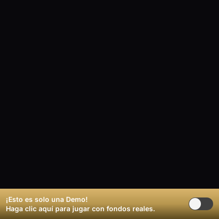
¡Esto es solo una Demo!
Haga clic aquí
para jugar con fondos reales.