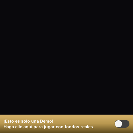
¡Esto es solo una Demo!
Haga clic aquí
para jugar con fondos reales.