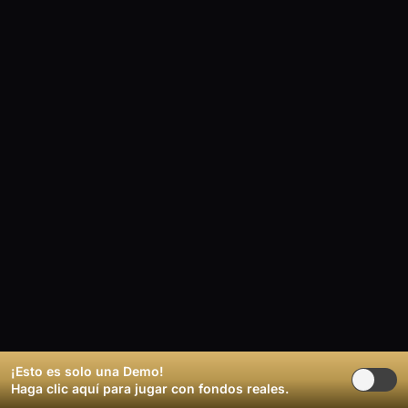
¡Esto es solo una Demo!
Haga clic aquí
para jugar con fondos reales.