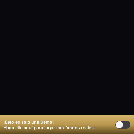
¡Esto es solo una Demo!
Haga clic aquí
para jugar con fondos reales.