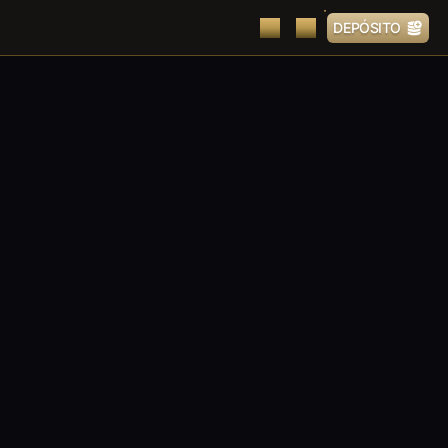
DEPÓSITO