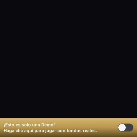
¡Esto es solo una Demo!
Haga clic aquí
para jugar con fondos reales.