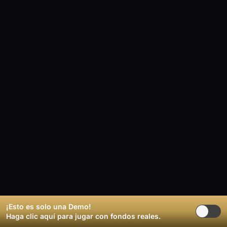
¡Esto es solo una Demo!
Haga clic aquí
para jugar con fondos reales.