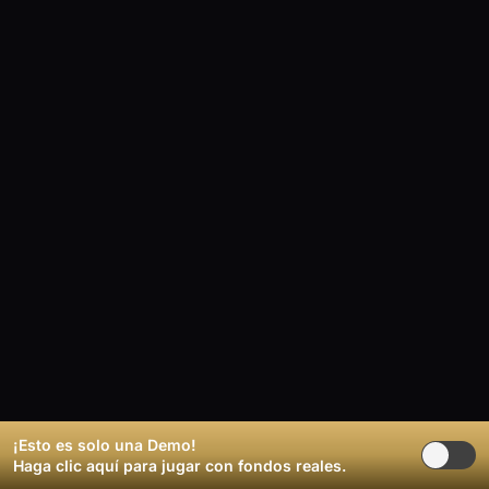
¡Esto es solo una Demo!
Haga clic aquí
para jugar con fondos reales.