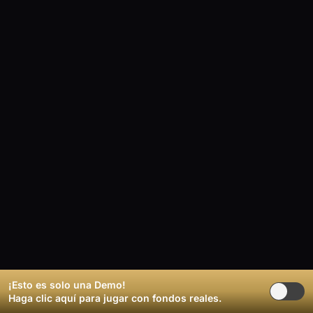
¡Esto es solo una Demo!
Haga clic aquí
para jugar con fondos reales.