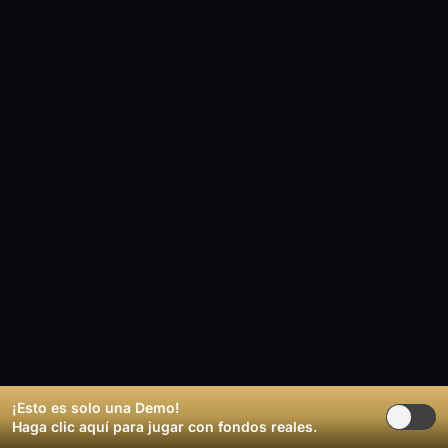
¡Esto es solo una Demo!
Haga clic aquí
para jugar con fondos reales.