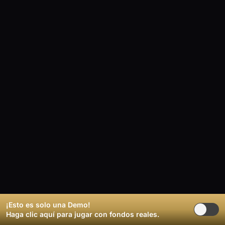
¡Esto es solo una Demo!
Haga clic aquí
para jugar con fondos reales.