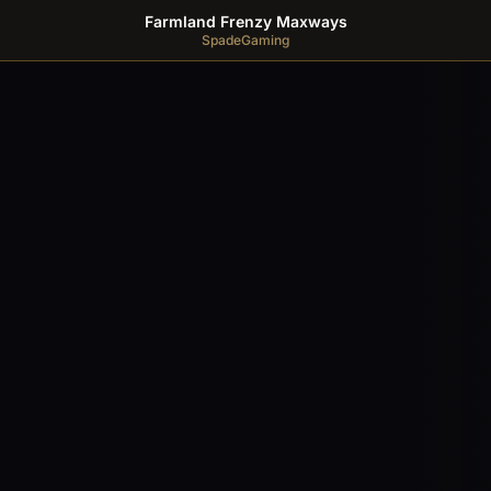
Farmland Frenzy Maxways
SpadeGaming