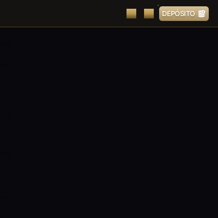
DEPÓSITO