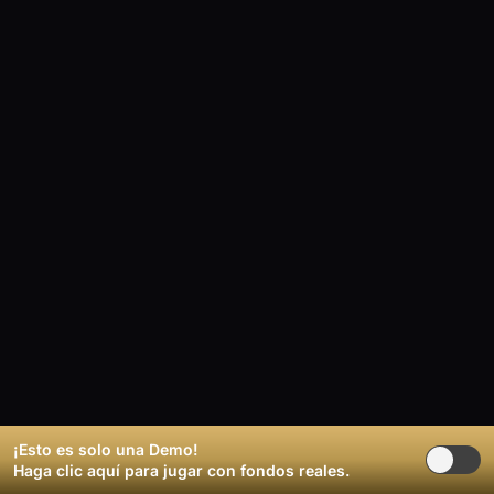
¡Esto es solo una Demo!
Haga clic aquí
para jugar con fondos reales.