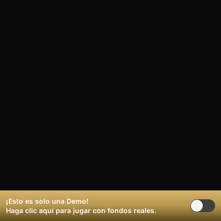
¡Esto es solo una Demo!
Haga clic aquí
para jugar con fondos reales.