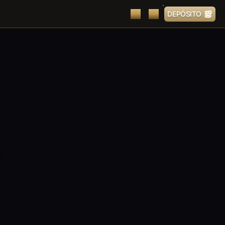
DEPÓSITO