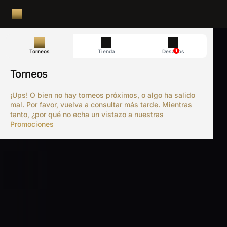
1
Torneos
Tienda
Desafíos
Torneos
¡Ups! O bien no hay torneos próximos, o algo ha salido
mal. Por favor, vuelva a consultar más tarde. Mientras
tanto, ¿por qué no echa un vistazo a nuestras
Promociones