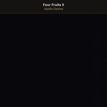
Four Fruits II
Apollo Games