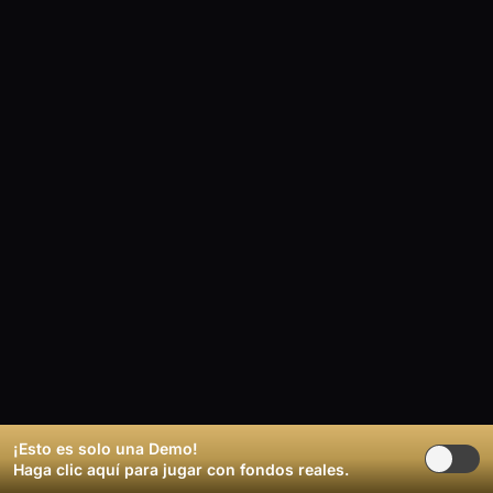
¡Esto es solo una Demo!
Haga clic aquí
para jugar con fondos reales.