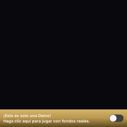
¡Esto es solo una Demo!
Haga clic aquí
para jugar con fondos reales.