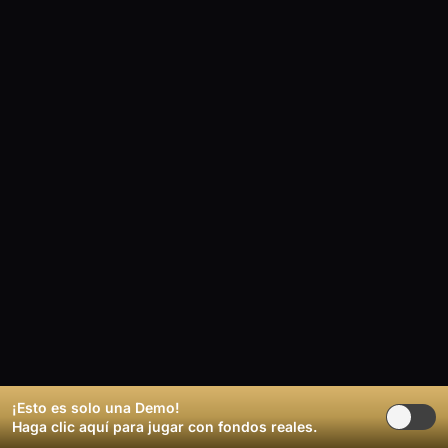
¡Esto es solo una Demo!
Haga clic aquí
para jugar con fondos reales.