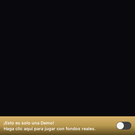
¡Esto es solo una Demo!
Haga clic aquí
para jugar con fondos reales.