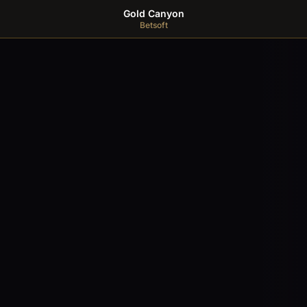
Gold Canyon
Betsoft