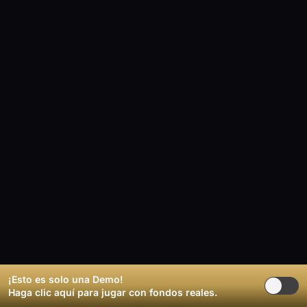
¡Esto es solo una Demo!
Haga clic aquí
para jugar con fondos reales.