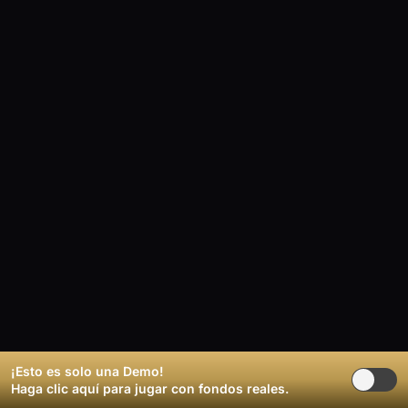
¡Esto es solo una Demo!
Haga clic aquí
para jugar con fondos reales.